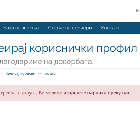
Н
База на знаења
Статус на сервери
Контакт
еирај кориснички профил
лагодариме на довербата.
Креирај кориснички профил
 креирате акаунт, Ве молиме
извршете нарачка преку нас.