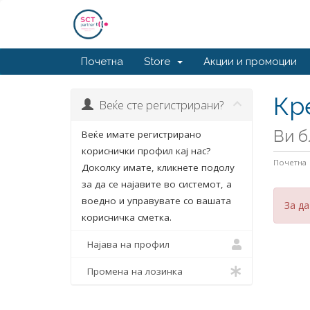
Почетна
Store
Акции и промоции
Кр
Веќе сте регистрирани?
Ви б
Веќе имате регистрирано
кориснички профил кај нас?
Почетна
Доколку имате, кликнете подолу
за да се најавите во системот, а
воедно и управувате со вашата
За да
корисничка сметка.
Најава на профил
Промена на лозинка