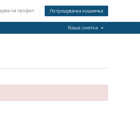
ајава на профил
Потрошувачка кошничка
Ваша сметка