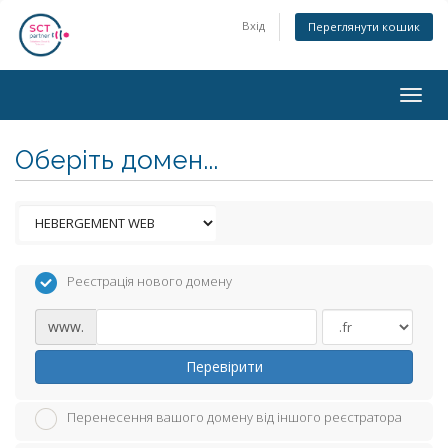
Вхід
Переглянути кошик
Togg
navig
Оберіть домен...
Реєстрація нового домену
www.
Перевірити
Перенесення вашого домену від іншого реєстратора