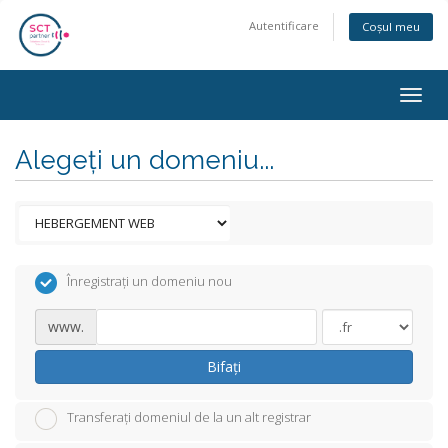
Autentificare
Coșul meu
Togg
navig
Alegeți un domeniu...
Înregistrați un domeniu nou
www.
Bifați
Transferați domeniul de la un alt registrar